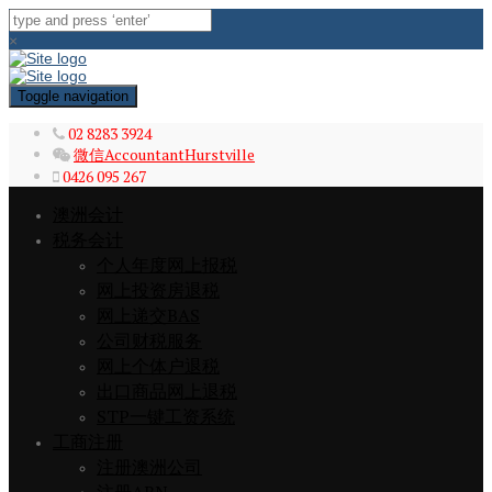
×
Toggle navigation
02 8283 3924
微信AccountantHurstville
0426 095 267
澳洲会计
税务会计
个人年度网上报税
网上投资房退税
网上递交BAS
公司财税服务
网上个体户退税
出口商品网上退税
STP一键工资系统
工商注册
注册澳洲公司