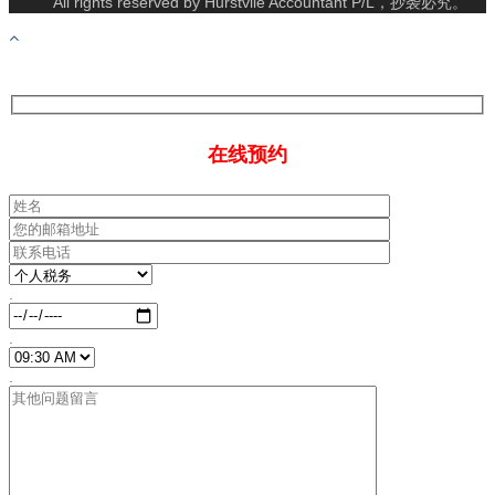
All rights reserved by Hurstvile Accountant P/L，抄袭必究。
在线预约
.
.
.