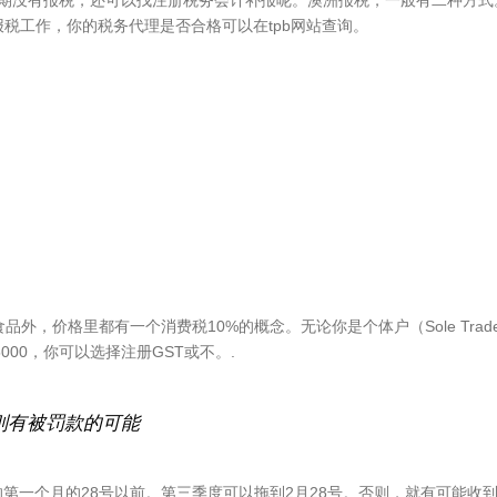
假如过期没有报税，还可以找注册税务会计补报呢。澳洲报税，一般有二种方
税工作，你的税务代理是否合格可以在tpb网站查询。
，价格里都有一个消费税10%的概念。无论你是个体户（Sole Trade
000，你可以选择注册GST或不。.
则有被罚款的可能
第一个月的28号以前。第三季度可以拖到2月28号。否则，就有可能收到