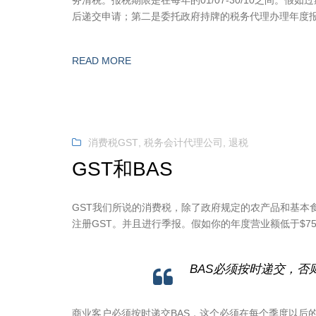
务清税。报税期限是在每年的01/07-30/10之间。
后递交申请；第二是委托政府持牌的税务代理办理年度报
READ MORE
消费税GST
,
税务会计代理公司
,
退税
GST和BAS
GST我们所说的消费税，除了政府规定的农产品和基本食品外
注册GST。并且进行季报。假如你的年度营业额低于$75
BAS必须按时递交，否
商业客户必须按时递交BAS，这个必须在每个季度以后的