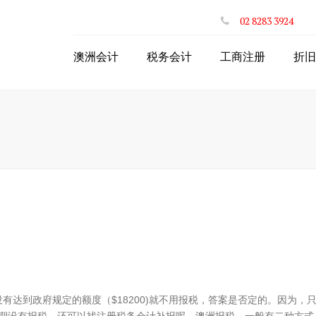
02 8283 3924
澳洲会计
税务会计
工商注册
折旧
个人年度网上报税
注册澳洲公司
网上投资房退税
注册ABN
网上递交BAS
申请个人税号TFN
公司财税服务
公司注册商业名称
网上个体户退税
个体注册商业名称
出口商品网上退税
合伙人PartnerShip
STP一键工资系统
有达到政府规定的额度（$18200)就不用报税，答案是否定的。因为