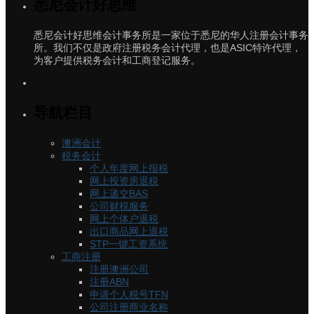
悉尼会计好思维
悉尼会计好思维会计事务所是一家位于悉尼的华人注册会计事务
所。我们不仅是政府注册税务会计代理，也是ASIC特许代理，
为客户提供税务会计和工商登记服务。
导航栏目
澳洲会计
税务会计
个人年度网上报税
网上投资房退税
网上递交BAS
公司财税服务
网上个体户退税
出口商品网上退税
STP一键工资系统
工商注册
注册澳洲公司
注册ABN
申请个人税号TFN
公司注册商业名称