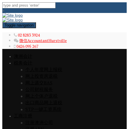
×
Toggle navigation
02 8283 3924
微信AccountantHurstville
0426 095 267
澳洲会计
税务会计
个人年度网上报税
网上投资房退税
网上递交BAS
公司财税服务
网上个体户退税
出口商品网上退税
STP一键工资系统
工商注册
注册澳洲公司