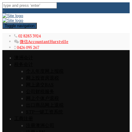
×
Toggle navigation
02 8283 3924
微信AccountantHurstville
0426 095 267
澳洲会计
税务会计
个人年度网上报税
网上投资房退税
网上递交BAS
公司财税服务
网上个体户退税
出口商品网上退税
STP一键工资系统
工商注册
注册澳洲公司