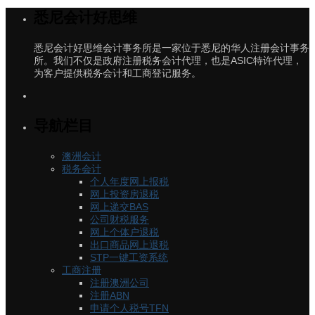
悉尼会计好思维
悉尼会计好思维会计事务所是一家位于悉尼的华人注册会计事务
所。我们不仅是政府注册税务会计代理，也是ASIC特许代理，
为客户提供税务会计和工商登记服务。
导航栏目
澳洲会计
税务会计
个人年度网上报税
网上投资房退税
网上递交BAS
公司财税服务
网上个体户退税
出口商品网上退税
STP一键工资系统
工商注册
注册澳洲公司
注册ABN
申请个人税号TFN