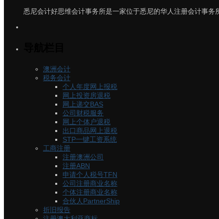
悉尼会计好思维会计事务所是一家位于悉尼的华人注册会计事务所
导航栏目
澳洲会计
税务会计
个人年度网上报税
网上投资房退税
网上递交BAS
公司财税服务
网上个体户退税
出口商品网上退税
STP一键工资系统
工商注册
注册澳洲公司
注册ABN
申请个人税号TFN
公司注册商业名称
个体注册商业名称
合伙人PartnerShip
折旧报告
注册澳大利亚商标