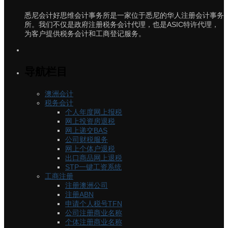
悉尼会计好思维会计事务所是一家位于悉尼的华人注册会计事务
所。我们不仅是政府注册税务会计代理，也是ASIC特许代理，
为客户提供税务会计和工商登记服务。
导航栏目
澳洲会计
税务会计
个人年度网上报税
网上投资房退税
网上递交BAS
公司财税服务
网上个体户退税
出口商品网上退税
STP一键工资系统
工商注册
注册澳洲公司
注册ABN
申请个人税号TFN
公司注册商业名称
个体注册商业名称