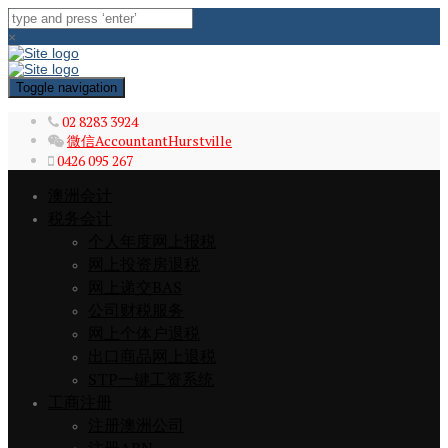
×
Toggle navigation
02 8283 3924
微信AccountantHurstville
0426 095 267
澳洲会计
税务会计
个人年度网上报税
网上投资房退税
网上递交BAS
公司财税服务
网上个体户退税
出口商品网上退税
STP一键工资系统
工商注册
注册澳洲公司