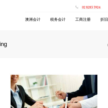
02 8283 3924
澳洲会计
税务会计
工商注册
折旧
个人年度网上报税
注册澳洲公司
网上投资房退税
注册ABN
ing
网上递交BAS
申请个人税号TFN
公司财税服务
公司注册商业名称
网上个体户退税
个体注册商业名称
出口商品网上退税
合伙人PartnerShip
STP一键工资系统