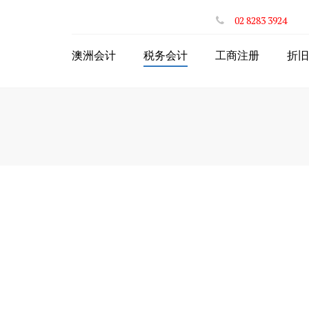
02 8283 3924
澳洲会计
税务会计
工商注册
折旧
个人年度网上报税
注册澳洲公司
网上投资房退税
注册ABN
网上递交BAS
申请个人税号TFN
公司财税服务
公司注册商业名称
网上个体户退税
个体注册商业名称
出口商品网上退税
合伙人PartnerShip
STP一键工资系统