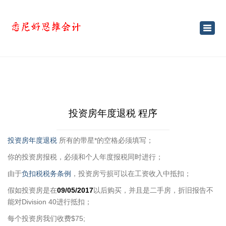
×
Toggl
navig
投资房年度退税 程序
投资房年度退税
所有的带星*的空格必须填写；
你的投资房报税，必须和个人年度报税同时进行；
由于
负扣税税务条例
，投资房亏损可以在工资收入中抵扣；
假如投资房是在
09/05/2017
以后购买，并且是二手房，折旧报告不
能对Division 40进行抵扣；
每个投资房我们收费$75;