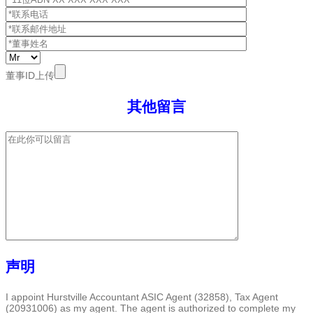
董事ID上传
其他留言
声明
I appoint Hurstville Accountant ASIC Agent (32858), Tax Agent
(20931006) as my agent. The agent is authorized to complete my