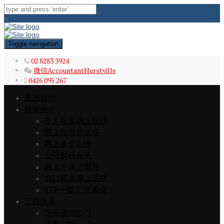
×
Toggle navigation
02 8283 3924
微信AccountantHurstville
0426 095 267
澳洲会计
税务会计
个人年度网上报税
网上投资房退税
网上递交BAS
公司财税服务
网上个体户退税
出口商品网上退税
STP一键工资系统
工商注册
注册澳洲公司