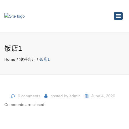
×
Toggl
navig
饭店1
Home
澳洲会计
饭店1
0 comments
posted by
admin
June 4, 2020
Comments are closed.