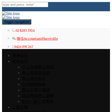
×
Toggle navigation
02 8283 3924
微信AccountantHurstville
0426 095 267
澳洲会计
税务会计
个人年度网上报税
网上投资房退税
网上递交BAS
公司财税服务
网上个体户退税
出口商品网上退税
STP一键工资系统
工商注册