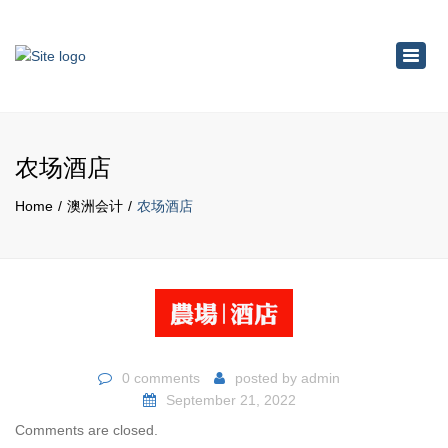
×
Toggl
navig
农场酒店
Home
澳洲会计
农场酒店
0 comments
posted by
admin
September 21, 2022
Comments are closed.