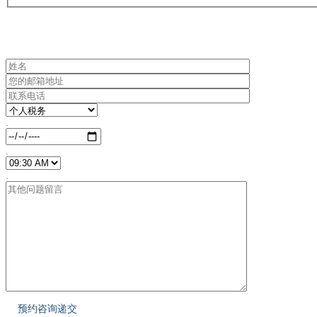
.
.
.