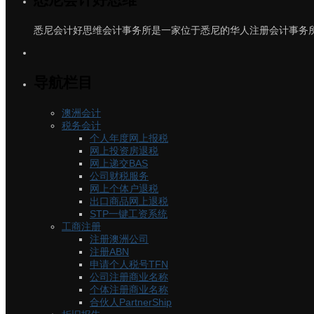
悉尼会计好思维会计事务所是一家位于悉尼的华人注册会计事务所
导航栏目
澳洲会计
税务会计
个人年度网上报税
网上投资房退税
网上递交BAS
公司财税服务
网上个体户退税
出口商品网上退税
STP一键工资系统
工商注册
注册澳洲公司
注册ABN
申请个人税号TFN
公司注册商业名称
个体注册商业名称
合伙人PartnerShip