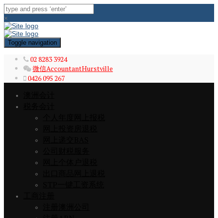
×
Toggle navigation
02 8283 3924
微信AccountantHurstville
0426 095 267
澳洲会计
税务会计
个人年度网上报税
网上投资房退税
网上递交BAS
公司财税服务
网上个体户退税
出口商品网上退税
STP一键工资系统
工商注册
注册澳洲公司