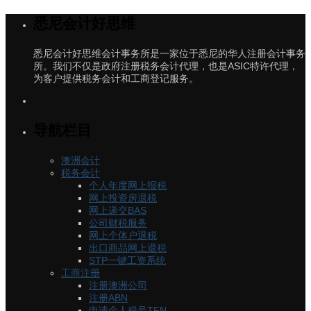
悉尼会计好思维
悉尼会计好思维会计事务所是一家位于悉尼的华人注册会计事务
所。我们不仅是政府注册税务会计代理，也是ASIC特许代理，
为客户提供税务会计和工商登记服务。
导航栏目
澳洲会计
税务会计
个人年度网上报税
网上投资房退税
网上递交BAS
公司财税服务
网上个体户退税
出口商品网上退税
STP一键工资系统
工商注册
注册澳洲公司
注册ABN
申请个人税号TFN