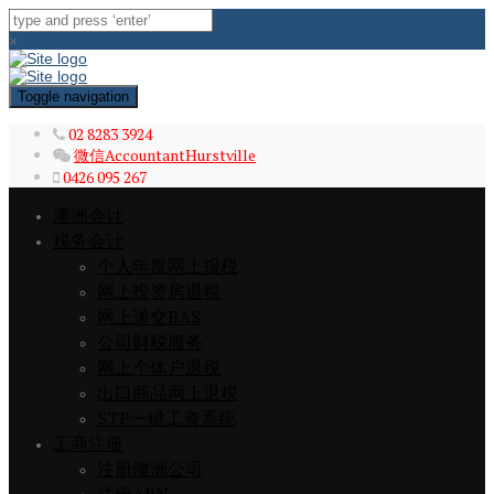
×
Toggle navigation
02 8283 3924
微信AccountantHurstville
0426 095 267
澳洲会计
税务会计
个人年度网上报税
网上投资房退税
网上递交BAS
公司财税服务
网上个体户退税
出口商品网上退税
STP一键工资系统
工商注册
注册澳洲公司