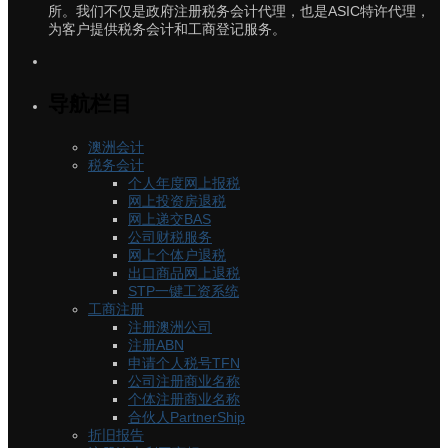
所。我们不仅是政府注册税务会计代理，也是ASIC特许代理，
为客户提供税务会计和工商登记服务。
导航栏目
澳洲会计
税务会计
个人年度网上报税
网上投资房退税
网上递交BAS
公司财税服务
网上个体户退税
出口商品网上退税
STP一键工资系统
工商注册
注册澳洲公司
注册ABN
申请个人税号TFN
公司注册商业名称
个体注册商业名称
合伙人PartnerShip
折旧报告