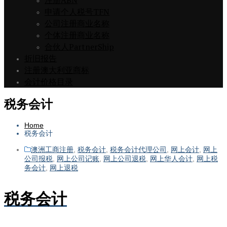
注册ABN
申请个人税号TFN
公司注册商业名称
个体注册商业名称
合伙人PartnerShip
折旧报告
注册澳大利亚商标
会计价格目录
税务会计
Home
税务会计
澳洲工商注册
,
税务会计
,
税务会计代理公司
,
网上会计
,
网上
公司报税
,
网上公司记账
,
网上公司退税
,
网上华人会计
,
网上税
务会计
,
网上退税
税务会计