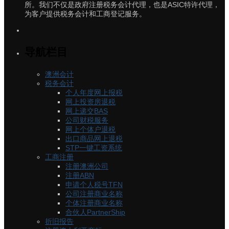
所。我们不仅是政府注册税务会计代理，也是ASIC特许代理，
为客户提供税务会计和工商登记服务。
导航栏目
澳洲会计
税务会计
个人年度网上报税
网上投资房退税
网上递交BAS
公司财税服务
网上个体户退税
出口商品网上退税
STP一键工资系统
工商注册
注册澳洲公司
注册ABN
申请个人税号TFN
公司注册商业名称
个体注册商业名称
合伙人PartnerShip
折旧报告