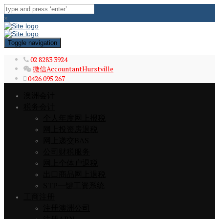
×
Toggle navigation
02 8283 3924
微信AccountantHurstville
0426 095 267
澳洲会计
税务会计
个人年度网上报税
网上投资房退税
网上递交BAS
公司财税服务
网上个体户退税
出口商品网上退税
STP一键工资系统
工商注册
注册澳洲公司