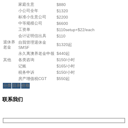
家庭生意
$880
小公司全年
$1320
标准小生意公司
$2200
中等规模公司
$6600
工资单
$110setup+$22/each
会计证明信出具
$110
退休养
自我管理退休金
$1320起
老金
SMSF
永久离澳养老金申领
$440起
其他
各类咨询
$150/小时
记账
$165/小时
税务申诉
$150/小时
房产增值税CGT
$550起
分类
目录
价格
联系我们