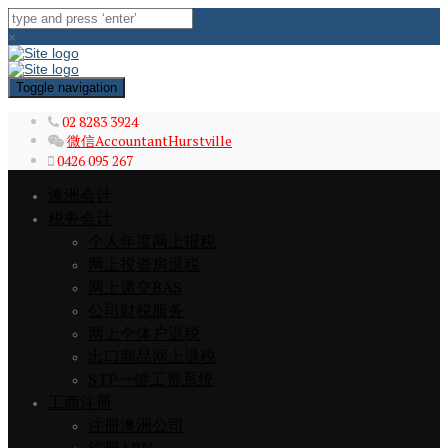
×
Toggle navigation
02 8283 3924
微信AccountantHurstville
0426 095 267
澳洲会计
税务会计
个人年度网上报税
网上投资房退税
网上递交BAS
公司财税服务
网上个体户退税
出口商品网上退税
STP一键工资系统
工商注册
注册澳洲公司