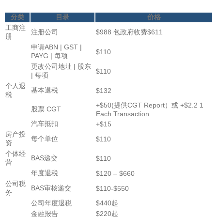
分类
目录
价格
工商注
注册公司
$988 包政府收费$611
册
申请ABN | GST |
$110
PAYG | 每项
更改公司地址 | 股东
$110
| 每项
个人退
基本退税
$132
税
+$50(提供CGT Report）或 +$2.2 1
股票 CGT
Each Transaction
汽车抵扣
+$15
房产投
每个单位
$110
资
个体经
BAS递交
$110
营
年度退税
$120 – $660
公司税
BAS审核递交
$110-$550
务
公司年度退税
$440起
金融报告
$220起