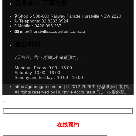
税务会计 工商注册
Shop 6 588-600 Railway Parade Hurstville NSW 2220
Telephone: 02 8283 3924
Mobile：0426 095 267
info@hurstvilleaccountant.com.au
营业时间
7天营业。营业时间以外敬请预约。.
Monday - Friday:
9:00 - 18:00
Saturday:
10:00 - 16:00
Sunday and holidays:
10:00 - 16:00
https://guanggao.com.au | © 2012-2026由 好思维会计 制作。
All rights reserved by Hurstvile Accountant P/L，抄袭必究。
在线预约