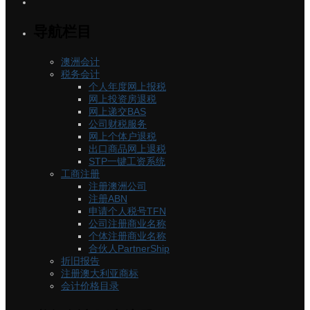
导航栏目
澳洲会计
税务会计
个人年度网上报税
网上投资房退税
网上递交BAS
公司财税服务
网上个体户退税
出口商品网上退税
STP一键工资系统
工商注册
注册澳洲公司
注册ABN
申请个人税号TFN
公司注册商业名称
个体注册商业名称
合伙人PartnerShip
折旧报告
注册澳大利亚商标
会计价格目录