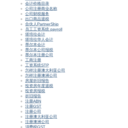
会计价格目录
公司注册商业名称
公司财税服务
出口商品退税
合伙人PartnerShip
员工工资系统 payroll
堪培拉会计
堪培拉华人会计
墨尔本会计
墨尔本公司报税
墨尔本注册公司
工商注册
工资系统STP
怎样注册澳大利亚公司
怎样注册澳洲公司
房屋折旧报告
投资房年度退税
投资房报税
折旧报告
注册ABN
注册GST
注册公司
注册澳大利亚公司
注册澳洲公司
消费税GST