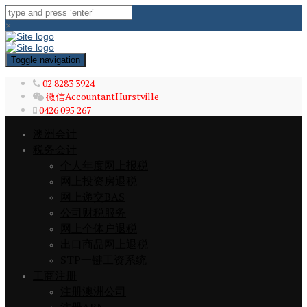
×
Toggle navigation
02 8283 3924
微信AccountantHurstville
0426 095 267
澳洲会计
税务会计
个人年度网上报税
网上投资房退税
网上递交BAS
公司财税服务
网上个体户退税
出口商品网上退税
STP一键工资系统
工商注册
注册澳洲公司