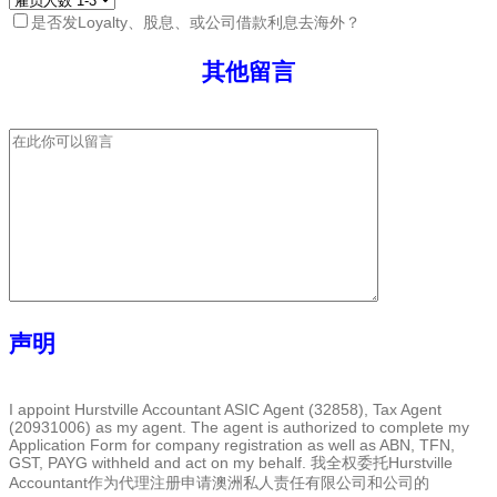
是否发Loyalty、股息、或公司借款利息去海外？
其他留言
声明
I appoint Hurstville Accountant ASIC Agent (32858), Tax Agent
(20931006) as my agent. The agent is authorized to complete my
Application Form for company registration as well as ABN, TFN,
GST, PAYG withheld and act on my behalf. 我全权委托Hurstville
Accountant作为代理注册申请澳洲私人责任有限公司和公司的