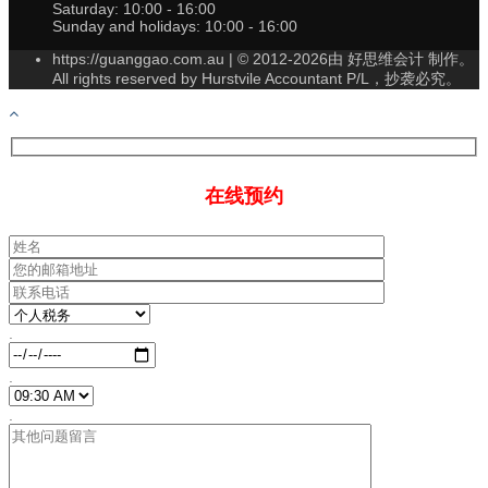
Saturday:
10:00 - 16:00
Sunday and holidays:
10:00 - 16:00
https://guanggao.com.au | © 2012-2026由 好思维会计 制作。
All rights reserved by Hurstvile Accountant P/L，抄袭必究。
在线预约
.
.
.