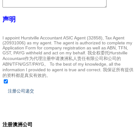
声明
I appoint Hurstville Accountant ASIC Agent (32858), Tax Agent
(20931006) as my agent. The agent is authorized to complete my
Application Form for company registration as well as ABN, TFN,
GST, PAYG withheld and act on my behalf. 我全权委托Hurstville
Accountant作为代理注册申请澳洲私人责任有限公司和公司的
ABN/TFN/GST/PAYG。 To the best of my knowledge, all the
information I provided to agent is true and correct. 我保证所有提供
的资料都是真实有效的。
注册澳洲公司