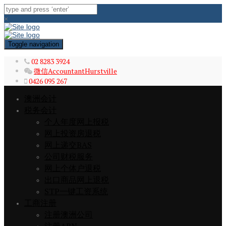
×
Toggle navigation
02 8283 3924
微信AccountantHurstville
0426 095 267
澳洲会计
税务会计
个人年度网上报税
网上投资房退税
网上递交BAS
公司财税服务
网上个体户退税
出口商品网上退税
STP一键工资系统
工商注册
注册澳洲公司