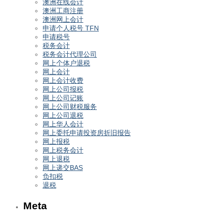
澳洲在线会计
澳洲工商注册
澳洲网上会计
申请个人税号 TFN
申请税号
税务会计
税务会计代理公司
网上个体户退税
网上会计
网上会计收费
网上公司报税
网上公司记账
网上公司财税服务
网上公司退税
网上华人会计
网上委托申请投资房折旧报告
网上报税
网上税务会计
网上退税
网上递交BAS
负扣税
退税
Meta