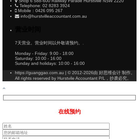
Shop 6 588-600 Railway Parade Hurstville NSW 2220
Telephone: 02 8283 3924
Mobile：0426 095 267
info@hurstvilleaccountant.com.au
营业时间
7天营业。营业时间以外敬请预约。.
Monday - Friday:
9:00 - 18:00
Saturday:
10:00 - 16:00
Sunday and holidays:
10:00 - 16:00
https://guanggao.com.au | © 2012-2026由 好思维会计 制作。
All rights reserved by Hurstvile Accountant P/L，抄袭必究。
在线预约