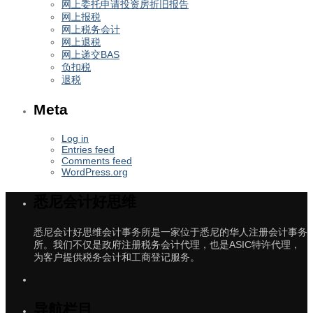
网上委托申请投资房折旧报告
网上报税
网上税务会计
网上退税
网上递交BAS
负扣税
退税
Meta
Log in
Entries feed
Comments feed
WordPress.org
悉尼会计好思维
悉尼会计好思维会计事务所是一家位于悉尼的华人注册会计事务
所。我们不仅是政府注册税务会计代理，也是ASIC特许代理，
为客户提供税务会计和工商登记服务。
导航栏目