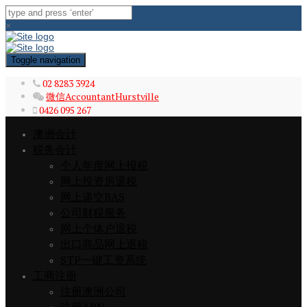
×
Toggle navigation
02 8283 3924
微信AccountantHurstville
0426 095 267
澳洲会计
税务会计
个人年度网上报税
网上投资房退税
网上递交BAS
公司财税服务
网上个体户退税
出口商品网上退税
STP一键工资系统
工商注册
注册澳洲公司