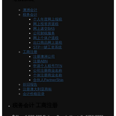
澳洲会计
税务会计
个人年度网上报税
网上投资房退税
网上递交BAS
公司财税服务
网上个体户退税
出口商品网上退税
STP一键工资系统
工商注册
注册澳洲公司
注册ABN
申请个人税号TFN
公司注册商业名称
个体注册商业名称
合伙人PartnerShip
折旧报告
注册澳大利亚商标
会计价格目录
税务会计 工商注册