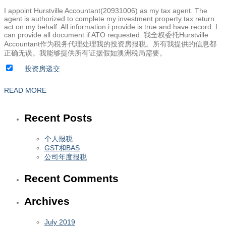
I appoint Hurstville Accountant(20931006) as my tax agent. The
agent is authorized to complete my investment property tax return
act on my behalf. All information i provide is true and have record. I
can provide all document if ATO requested. 我全权委托Hurstville
Accountant作为税务代理处理我的投资房报税。所有我提供的信息都
正确无误。我能够提供所有证据假如澳洲税局需要。
READ MORE
Recent Posts
个人报税
GST和BAS
公司年度报税
Recent Comments
Archives
July 2019