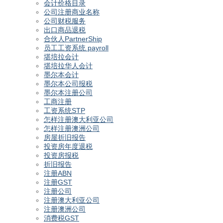
会计价格目录
公司注册商业名称
公司财税服务
出口商品退税
合伙人PartnerShip
员工工资系统 payroll
堪培拉会计
堪培拉华人会计
墨尔本会计
墨尔本公司报税
墨尔本注册公司
工商注册
工资系统STP
怎样注册澳大利亚公司
怎样注册澳洲公司
房屋折旧报告
投资房年度退税
投资房报税
折旧报告
注册ABN
注册GST
注册公司
注册澳大利亚公司
注册澳洲公司
消费税GST