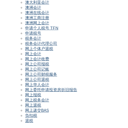
澳大利亚会计
澳洲会计
澳洲在线会计
澳洲工商注册
澳洲网上会计
申请个人税号 TFN
申请税号
税务会计
税务会计代理公司
网上个体户退税
网上会计
网上会计收费
网上公司报税
网上公司记账
网上公司财税服务
网上公司退税
网上华人会计
网上委托申请投资房折旧报告
网上报税
网上税务会计
网上退税
网上递交BAS
负扣税
退税