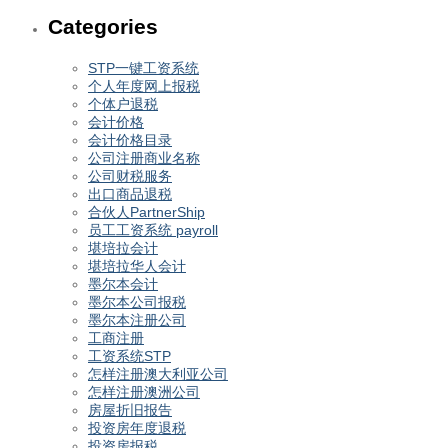
Categories
STP一键工资系统
个人年度网上报税
个体户退税
会计价格
会计价格目录
公司注册商业名称
公司财税服务
出口商品退税
合伙人PartnerShip
员工工资系统 payroll
堪培拉会计
堪培拉华人会计
墨尔本会计
墨尔本公司报税
墨尔本注册公司
工商注册
工资系统STP
怎样注册澳大利亚公司
怎样注册澳洲公司
房屋折旧报告
投资房年度退税
投资房报税