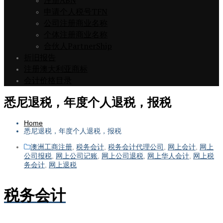
注册ABN
申请个人税号TFN
公司注册商业名称
个体注册商业名称
合伙人PartnerShip
折旧报告
注册澳大利亚商标
会计价格目录
悉尼退税，年度个人退税，报税
Home
悉尼退税，年度个人退税，报税
澳洲工商注册
,
税务会计
,
税务会计代理公司
,
网上会计
,
网上
公司报税
,
网上公司记账
,
网上公司退税
,
网上华人会计
,
网上税
务会计
,
网上退税
税务会计