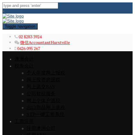
×
Toggle navigation
02 8283 3924
微信AccountantHurstville
0426 095 267
澳洲会计
税务会计
个人年度网上报税
网上投资房退税
网上递交BAS
公司财税服务
网上个体户退税
出口商品网上退税
STP一键工资系统
工商注册
注册澳洲公司