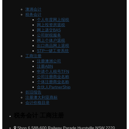
澳洲会计
税务会计
个人年度网上报税
网上投资房退税
网上递交BAS
公司财税服务
网上个体户退税
出口商品网上退税
STP一键工资系统
工商注册
注册澳洲公司
注册ABN
申请个人税号TFN
公司注册商业名称
个体注册商业名称
合伙人PartnerShip
折旧报告
注册澳大利亚商标
会计价格目录
税务会计 工商注册
Shop 6 588-600 Railway Parade Hurstville NSW 2220