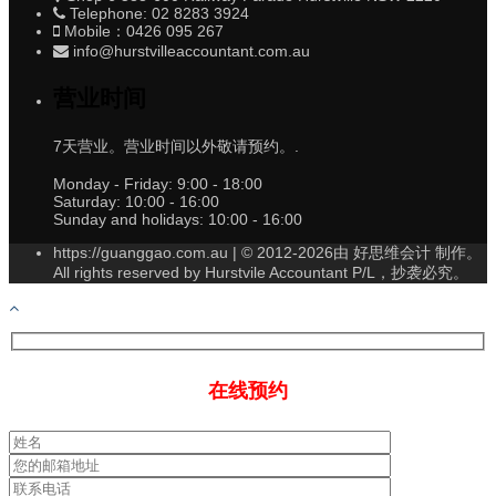
Telephone: 02 8283 3924
Mobile：0426 095 267
info@hurstvilleaccountant.com.au
营业时间
7天营业。营业时间以外敬请预约。.
Monday - Friday:
9:00 - 18:00
Saturday:
10:00 - 16:00
Sunday and holidays:
10:00 - 16:00
https://guanggao.com.au | © 2012-2026由 好思维会计 制作。
All rights reserved by Hurstvile Accountant P/L，抄袭必究。
在线预约