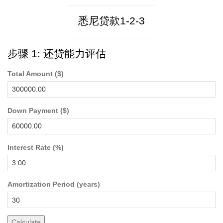
悉尼贷款1-2-3
步骤 1: 还贷能力评估
Total Amount ($)
Down Payment ($)
Interest Rate (%)
Amortization Period (years)