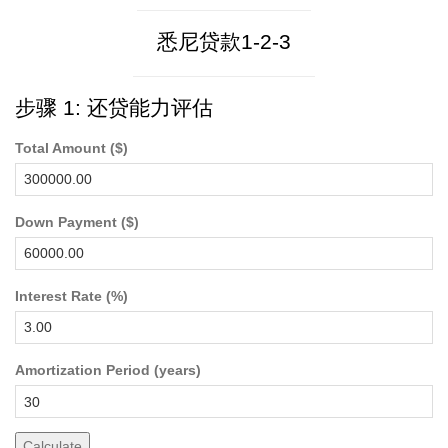
悉尼贷款1-2-3
步骤 1: 还贷能力评估
Total Amount ($)
Down Payment ($)
Interest Rate (%)
Amortization Period (years)