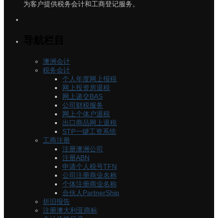
为客户提供税务会计和工商登记服务。
导航栏目
澳洲会计
税务会计
个人年度网上报税
网上投资房退税
网上递交BAS
公司财税服务
网上个体户退税
出口商品网上退税
STP一键工资系统
工商注册
注册澳洲公司
注册ABN
申请个人税号TFN
公司注册商业名称
个体注册商业名称
合伙人PartnerShip
折旧报告
注册澳大利亚商标