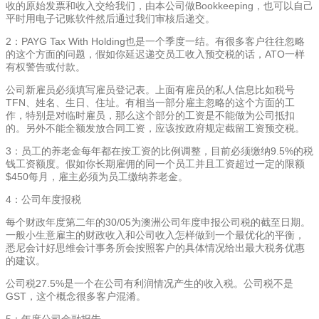
收的原始发票和收入交给我们，由本公司做Bookkeeping，也可以自己
平时用电子记账软件然后通过我们审核后递交。
2：PAYG Tax With Holding也是一个季度一结。有很多客户往往忽略
的这个方面的问题，假如你延迟递交员工收入预交税的话，ATO一样
有权警告或付款。
公司新雇员必须填写雇员登记表。上面有雇员的私人信息比如税号
TFN、姓名、生日、住址。有相当一部分雇主忽略的这个方面的工
作，特别是对临时雇员，那么这个部分的工资是不能做为公司抵扣
的。另外不能全额发放合同工资，应该按政府规定截留工资预交税。
3：员工的养老金每年都在按工资的比例调整，目前必须缴纳9.5%的税
钱工资额度。假如你长期雇佣的同一个员工并且工资超过一定的限额
$450每月，雇主必须为员工缴纳养老金。
4：公司年度报税
每个财政年度第二年的30/05为澳洲公司年度申报公司税的截至日期。
一般小生意雇主的财政收入和公司收入怎样做到一个最优化的平衡，
悉尼会计好思维会计事务所会按照客户的具体情况给出最大税务优惠
的建议。
公司税27.5%是一个在公司有利润情况产生的收入税。公司税不是
GST，这个概念很多客户混淆。
5：年度公司金融报告