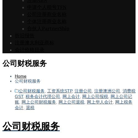
注册ABN
申请个人税号TFN
公司注册商业名称
个体注册商业名称
合伙人PartnerShip
折旧报告
注册澳大利亚商标
会计价格目录
公司财税服务
Home
公司财税服务
公司财税服务
,
工资系统STP
,
注册公司
,
注册澳洲公司
,
消费税
GST
,
税务会计代理公司
,
网上会计
,
网上公司报税
,
网上公司记
账
,
网上公司财税服务
,
网上公司退税
,
网上华人会计
,
网上税务
会计
,
退税
公司财税服务