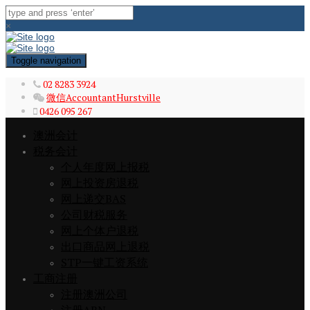
×
Toggle navigation
02 8283 3924
微信AccountantHurstville
0426 095 267
澳洲会计
税务会计
个人年度网上报税
网上投资房退税
网上递交BAS
公司财税服务
网上个体户退税
出口商品网上退税
STP一键工资系统
工商注册
注册澳洲公司