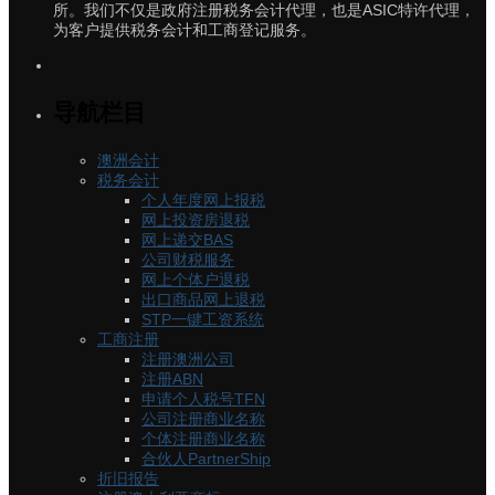
所。我们不仅是政府注册税务会计代理，也是ASIC特许代理，
为客户提供税务会计和工商登记服务。
导航栏目
澳洲会计
税务会计
个人年度网上报税
网上投资房退税
网上递交BAS
公司财税服务
网上个体户退税
出口商品网上退税
STP一键工资系统
工商注册
注册澳洲公司
注册ABN
申请个人税号TFN
公司注册商业名称
个体注册商业名称
合伙人PartnerShip
折旧报告