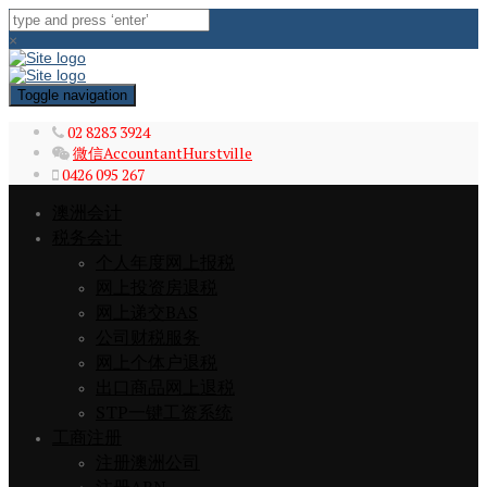
×
Toggle navigation
02 8283 3924
微信AccountantHurstville
0426 095 267
澳洲会计
税务会计
个人年度网上报税
网上投资房退税
网上递交BAS
公司财税服务
网上个体户退税
出口商品网上退税
STP一键工资系统
工商注册
注册澳洲公司