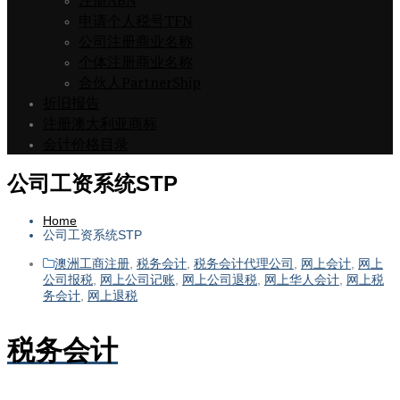
注册ABN
申请个人税号TFN
公司注册商业名称
个体注册商业名称
合伙人PartnerShip
折旧报告
注册澳大利亚商标
会计价格目录
公司工资系统STP
Home
公司工资系统STP
澳洲工商注册
,
税务会计
,
税务会计代理公司
,
网上会计
,
网上
公司报税
,
网上公司记账
,
网上公司退税
,
网上华人会计
,
网上税
务会计
,
网上退税
税务会计