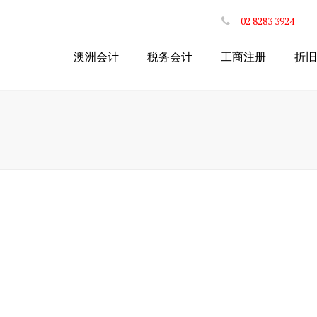
02 8283 3924
澳洲会计
税务会计
工商注册
折旧
个人年度网上报税
注册澳洲公司
网上投资房退税
注册ABN
网上递交BAS
申请个人税号TFN
公司财税服务
公司注册商业名称
网上个体户退税
个体注册商业名称
出口商品网上退税
合伙人PartnerShip
STP一键工资系统