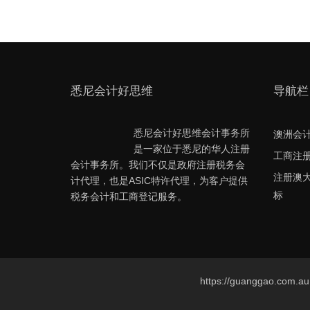
悉尼会计好思维
导航栏
悉尼会计好思维会计事务所
澳洲会
是一家位于悉尼的华人注册
工商注
会计事务所。我们不仅是政府注册税务会
注册澳
计代理，也是ASIC特许代理，为客户提供
标
税务会计和工商登记服务。
https://guanggao.com.