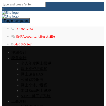
×
Toggle navigation
02 8283 3924
微信AccountantHurstville
0426 095 267
澳洲会计
税务会计
个人年度网上报税
网上投资房退税
网上递交BAS
公司财税服务
网上个体户退税
出口商品网上退税
STP一键工资系统
工商注册