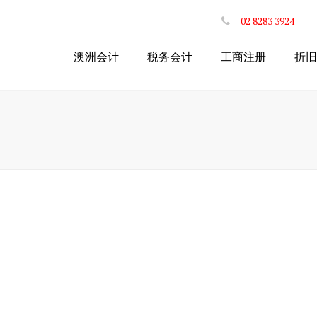
02 8283 3924
澳洲会计
税务会计
工商注册
折旧
个人年度网上报税
注册澳洲公司
网上投资房退税
注册ABN
网上递交BAS
申请个人税号TFN
公司财税服务
公司注册商业名称
网上个体户退税
个体注册商业名称
出口商品网上退税
合伙人PartnerShip
STP一键工资系统