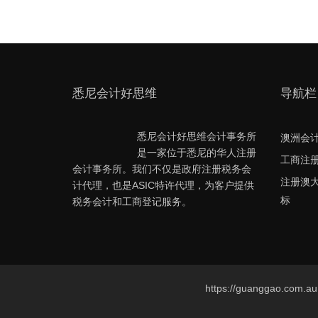
悉尼会计好思维
导航栏
悉尼会计好思维会计事务所
澳洲会
是一家位于悉尼的华人注册
工商注
会计事务所。我们不仅是政府注册税务会
注册澳
计代理，也是ASIC特许代理，为客户提供
标
税务会计和工商登记服务。
https://guanggao.com.