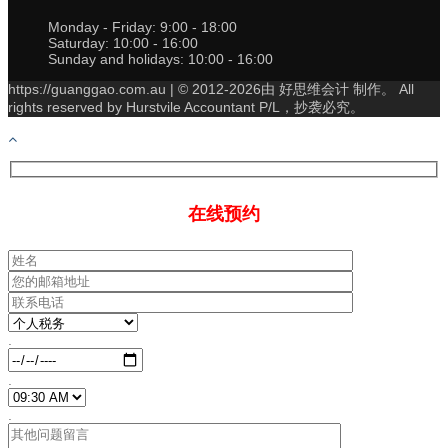
Monday - Friday:
9:00 - 18:00
Saturday:
10:00 - 16:00
Sunday and holidays:
10:00 - 16:00
https://guanggao.com.au | © 2012-2026由 好思维会计 制作。 All
rights reserved by Hurstvile Accountant P/L，抄袭必究。
在线预约
.
.
.