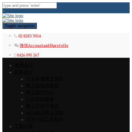
×
Toggle navigation
02 8283 3924
微信AccountantHurstville
0426 095 267
澳洲会计
税务会计
个人年度网上报税
网上投资房退税
网上递交BAS
公司财税服务
网上个体户退税
出口商品网上退税
STP一键工资系统
工商注册