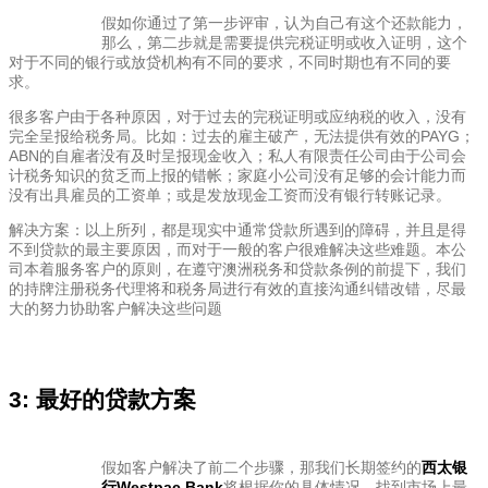
假如你通过了第一步评审，认为自己有这个还款能力，
那么，第二步就是需要提供完税证明或收入证明，这个
对于不同的银行或放贷机构有不同的要求，不同时期也有不同的要
求。
很多客户由于各种原因，对于过去的完税证明或应纳税的收入，没有
完全呈报给税务局。比如：过去的雇主破产，无法提供有效的PAYG；
ABN的自雇者没有及时呈报现金收入；私人有限责任公司由于公司会
计税务知识的贫乏而上报的错帐；家庭小公司没有足够的会计能力而
没有出具雇员的工资单；或是发放现金工资而没有银行转账记录。
解决方案：以上所列，都是现实中通常贷款所遇到的障碍，并且是得
不到贷款的最主要原因，而对于一般的客户很难解决这些难题。本公
司本着服务客户的原则，在遵守澳洲税务和贷款条例的前提下，我们
的持牌注册税务代理将和税务局进行有效的直接沟通纠错改错，尽最
大的努力协助客户解决这些问题
3: 最好的贷款方案
假如客户解决了前二个步骤，那我们长期签约的
西太银
行Westpac Bank
将根据你的具体情况，找到市场上最