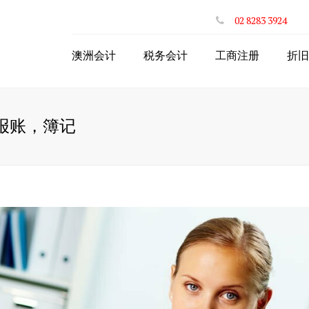
02 8283 3924
澳洲会计
税务会计
工商注册
折旧
个人年度网上报税
注册澳洲公司
网上投资房退税
注册ABN
报账，簿记
网上递交BAS
申请个人税号TFN
公司财税服务
公司注册商业名称
网上个体户退税
个体注册商业名称
出口商品网上退税
合伙人PartnerShip
STP一键工资系统