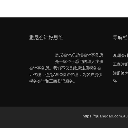
悉尼会计好思维
导航栏
悉尼会计好思维会计事务所
澳洲会
是一家位于悉尼的华人注册
工商注
会计事务所。我们不仅是政府注册税务会
注册澳
计代理，也是ASIC特许代理，为客户提供
标
税务会计和工商登记服务。
https://guanggao.com.