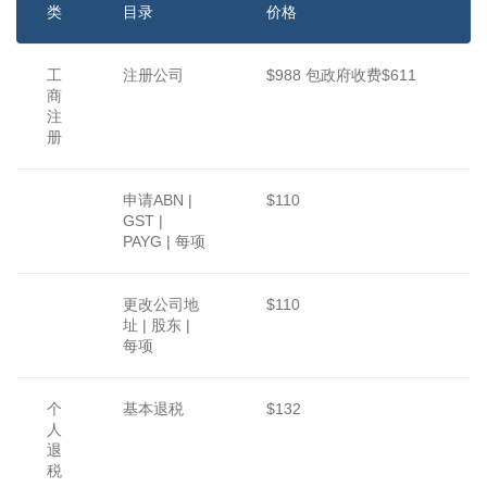
类
目录
价格
工
注册公司
$988 包政府收费$611
商
注
册
申请ABN |
$110
GST |
PAYG | 每项
更改公司地
$110
址 | 股东 |
每项
个
基本退税
$132
人
退
税