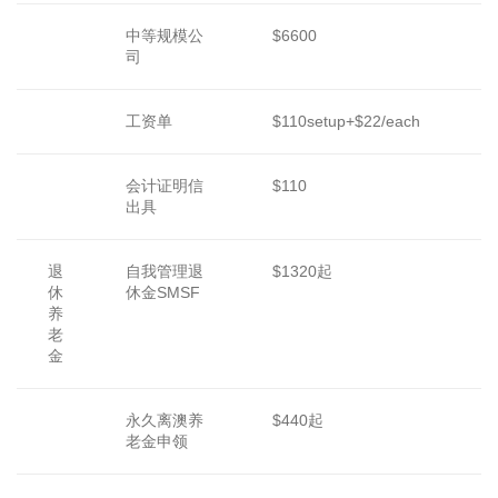
中等规模公
$6600
司
工资单
$110setup+$22/each
会计证明信
$110
出具
退
自我管理退
$1320起
休
休金SMSF
养
老
金
永久离澳养
$440起
老金申领