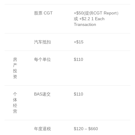
股票 CGT
+$50(提供CGT Report）
或 +$2.2 1 Each
Transaction
汽车抵扣
+$15
房
每个单位
$110
产
投
资
个
BAS递交
$110
体
经
营
年度退税
$120 – $660