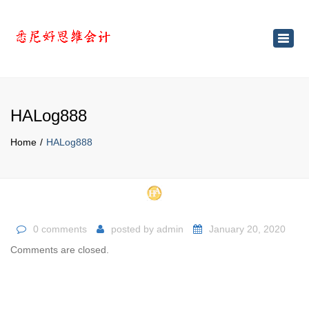
×
Toggl
navig
HALog888
Home
HALog888
0 comments
posted by
admin
January 20, 2020
Comments are closed.