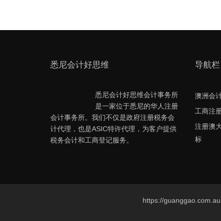
悉尼会计好思维
导航栏
悉尼会计好思维会计事务所
澳洲会
是一家位于悉尼的华人注册
工商注
会计事务所。我们不仅是政府注册税务会
注册澳
计代理，也是ASIC特许代理，为客户提供
标
税务会计和工商登记服务。
https://guanggao.com.