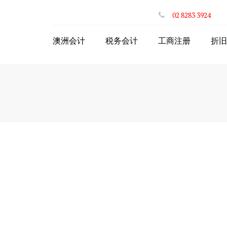
02 8283 3924
澳洲会计
税务会计
工商注册
折旧
个人年度网上报税
注册澳洲公司
网上投资房退税
注册ABN
网上递交BAS
申请个人税号TFN
公司财税服务
公司注册商业名称
网上个体户退税
个体注册商业名称
出口商品网上退税
合伙人PartnerShip
STP一键工资系统