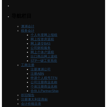
导航栏目
澳洲会计
税务会计
个人年度网上报税
网上投资房退税
网上递交BAS
公司财税服务
网上个体户退税
出口商品网上退税
STP一键工资系统
工商注册
注册澳洲公司
注册ABN
申请个人税号TFN
公司注册商业名称
个体注册商业名称
合伙人PartnerShip
折旧报告
注册澳大利亚商标
会计价格目录