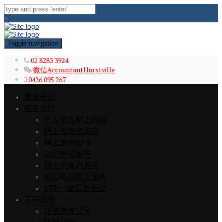
×
Toggle navigation
02 8283 3924
微信AccountantHurstville
0426 095 267
澳洲会计
税务会计
个人年度网上报税
网上投资房退税
网上递交BAS
公司财税服务
网上个体户退税
出口商品网上退税
STP一键工资系统
工商注册
注册澳洲公司