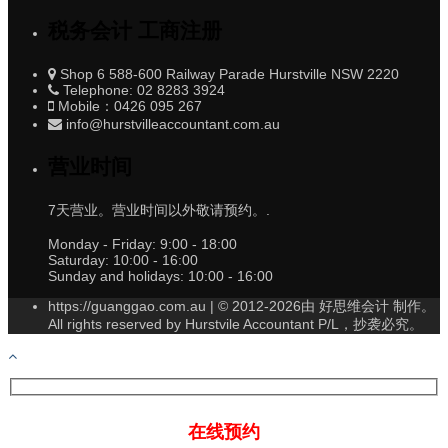
税务会计 工商注册
Shop 6 588-600 Railway Parade Hurstville NSW 2220
Telephone: 02 8283 3924
Mobile：0426 095 267
info@hurstvilleaccountant.com.au
营业时间
7天营业。营业时间以外敬请预约。.
Monday - Friday:
9:00 - 18:00
Saturday:
10:00 - 16:00
Sunday and holidays:
10:00 - 16:00
https://guanggao.com.au | © 2012-2026由 好思维会计 制作。
All rights reserved by Hurstvile Accountant P/L，抄袭必究。
在线预约