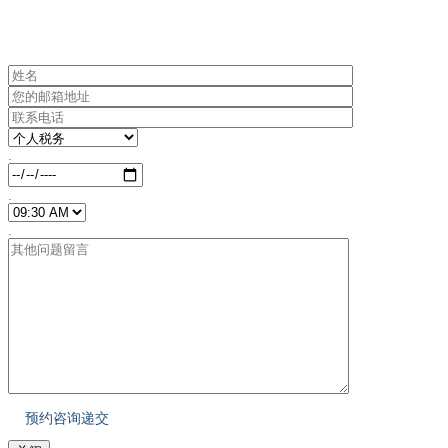
.
.
.