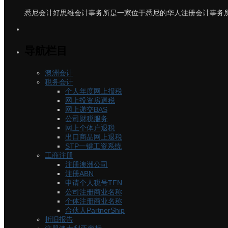
悉尼会计好思维会计事务所是一家位于悉尼的华人注册会计事务所
导航栏目
澳洲会计
税务会计
个人年度网上报税
网上投资房退税
网上递交BAS
公司财税服务
网上个体户退税
出口商品网上退税
STP一键工资系统
工商注册
注册澳洲公司
注册ABN
申请个人税号TFN
公司注册商业名称
个体注册商业名称
合伙人PartnerShip
折旧报告