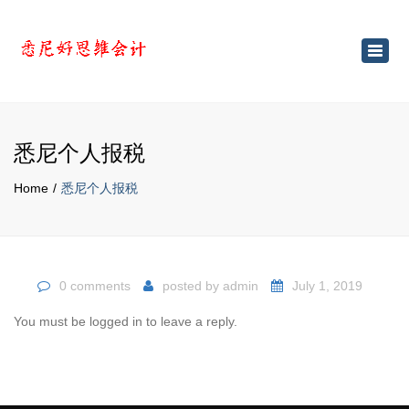
×
Toggl
navig
悉尼个人报税
Home
悉尼个人报税
0 comments
posted by
admin
July 1, 2019
You must be logged in to leave a reply.